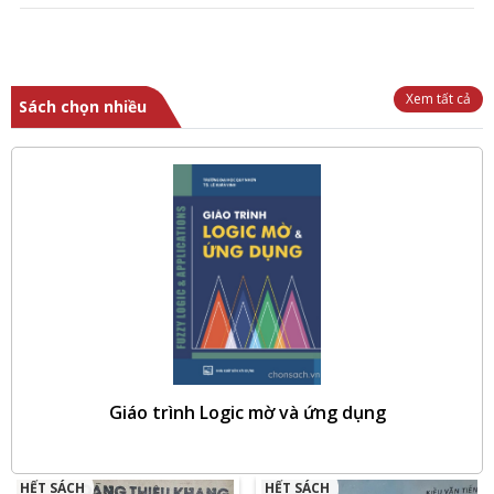
Xem tất cả
Sách chọn nhiều
Giáo trình Logic mờ và ứng dụng
To
HẾT SÁCH
HẾT SÁCH