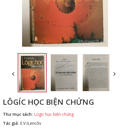
LÔGÍC HỌC BIỆN CHỨNG
Thư mục sách:
Logic học biện chứng
Tác giả:
E.V.ILencôv