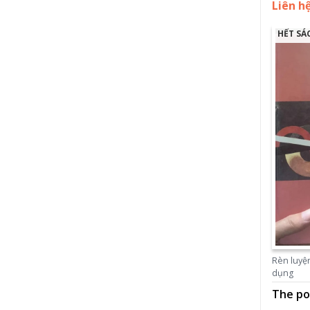
Liên h
HẾT SÁ
Rèn luyện
dụng
The po