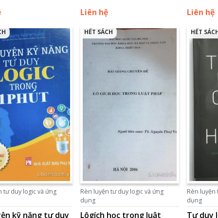
ệ
Liên hệ
Liên hệ
CH
HẾT SÁCH
HẾT SÁC
 tư duy logic và ứng
Rèn luyện tư duy logic và ứng
Rèn luyện 
dụng
dụng
yện kỹ năng tư duy
Lôgích học trong luật
Tư duy l