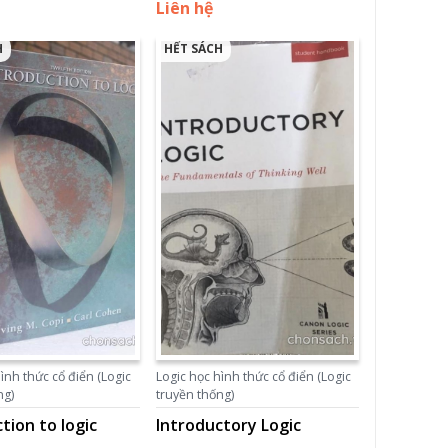
Liên hệ
H
HẾT SÁCH
ình thức cổ điển (Logic
Logic học hình thức cổ điển (Logic
ng)
truyền thống)
tion to logic
Introductory Logic