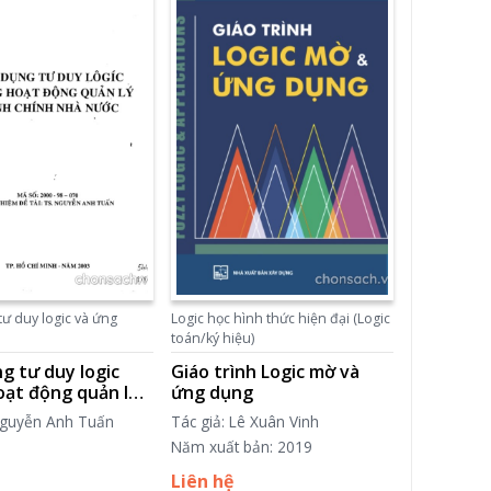
tư duy logic và ứng
Logic học hình thức hiện đại (Logic
toán/ký hiệu)
g tư duy logic
Giáo trình Logic mờ và
oạt động quản lý
ứng dụng
ính nhà nước
Nguyễn Anh Tuấn
Tác giả: Lê Xuân Vinh
Năm xuất bản: 2019
Liên hệ