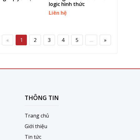
logic hình thức
Liên hệ
«
1
2
3
4
5
…
»
THÔNG TIN
Trang chủ
Giới thiệu
Tin tức