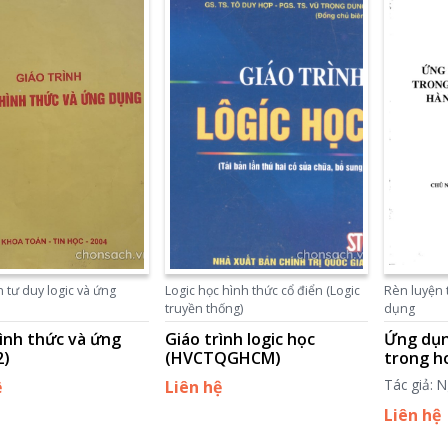
 tư duy logic và ứng
Logic học hình thức cổ điển (Logic
Rèn luyện 
truyền thống)
dụng
hình thức và ứng
Giáo trình logic học
Ứng dụn
2)
(HVCTQGHCM)
trong h
hành ch
Tác giả: 
ệ
Liên hệ
Liên hệ