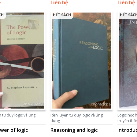
ệ
Liên hệ
Liên hệ
CH
HẾT SÁCH
HẾT SÁC
 tư duy logic và ứng
Rèn luyện tư duy logic và ứng
Logic học h
dụng
truyền thố
wer of logic
Reasoning and logic
Introduc