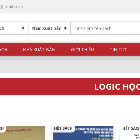
@gmail.com
ÁCH
NHÀ XUẤT BẢN
GIỚI THIỆU
TIN TỨC
LOGIC HỌ
CH
HẾT SÁCH
HẾT SÁC