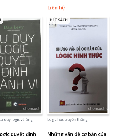
Liên hệ
H
HẾT SÁCH
tư duy logic và ứng
Logic học truyền thống
ogic quyết định
Những vấn đề cơ bản của