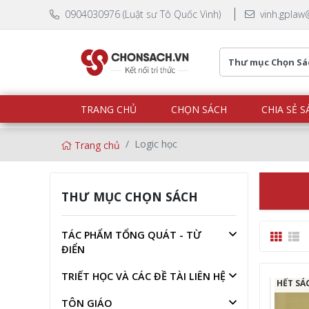
0904030976 (Luật sư Tô Quốc Vinh)
vinh.gplaw
TRANG CHỦ
CHỌN SÁCH
CHIA SẺ S
Logic học
Trang chủ
THƯ MỤC CHỌN SÁCH
TÁC PHẨM TỔNG QUÁT - TỪ
ĐIỂN
TRIẾT HỌC VÀ CÁC ĐỀ TÀI LIÊN HỆ
HẾT SÁ
TÔN GIÁO