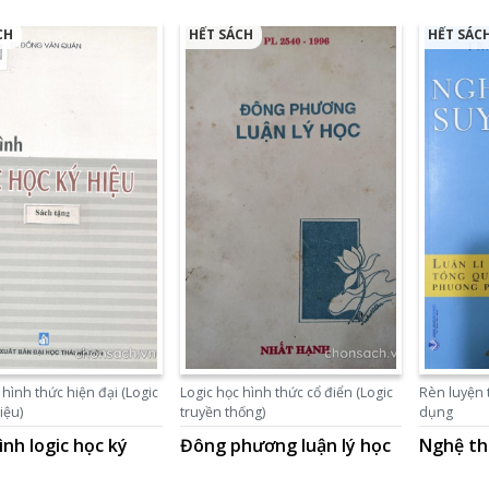
CH
HẾT SÁCH
HẾT SÁC
 hình thức hiện đại (Logic
Logic học hình thức cổ điển (Logic
Rèn luyện 
iệu)
truyền thống)
dụng
ình logic học ký
Đông phương luận lý học
Nghệ th