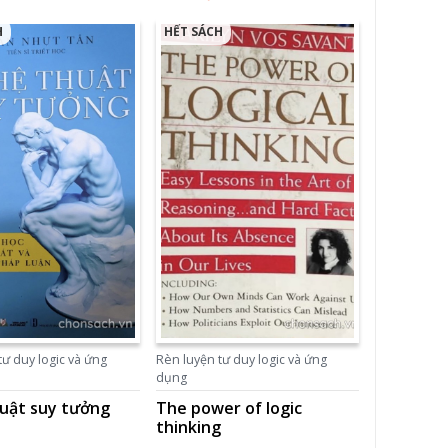
H
HẾT SÁCH
tư duy logic và ứng
Rèn luyện tư duy logic và ứng
dụng
uật suy tưởng
The power of logic
thinking