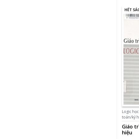
HẾT SÁ
Logic học
toán/ký h
Giáo tr
hiệu