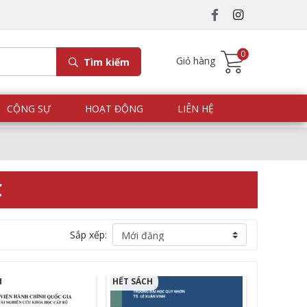
0
Giỏ hàng
Tìm kiếm
CỘNG SỰ
HOẠT ĐỘNG
LIÊN HỆ
C
Sắp xếp:
H
HẾT SÁCH