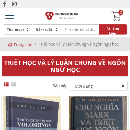
0
Tìm
kiếm
Triết học và lý luận chung về ngôn ngữ học
Trang chủ
TRIẾT HỌC VÀ LÝ LUẬN CHUNG VỀ NGÔN
NGỮ HỌC
Sắp xếp: