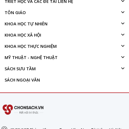
TRIẾT HỌC VÀ CÁC ĐỀ TÀI LIÊN HỆ
TÔN GIÁO
KHOA HỌC TỰ NHIÊN
KHOA HỌC XÃ HỘI
KHOA HỌC THỰC NGHIỆM
MỸ THUẬT - NGHỆ THUẬT
SÁCH SƯU TẦM
SÁCH NGOẠI VĂN