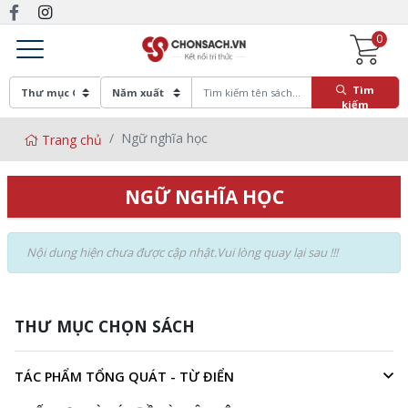
0
Tìm
kiếm
Ngữ nghĩa học
Trang chủ
NGỮ NGHĨA HỌC
Nội dung hiện chưa được cập nhật.Vui lòng quay lại sau !!!
THƯ MỤC CHỌN SÁCH
TÁC PHẨM TỔNG QUÁT - TỪ ĐIỂN